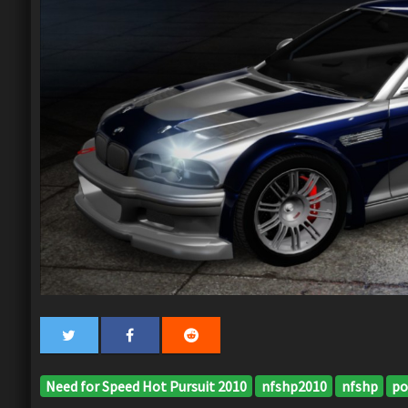
Need for Speed Hot Pursuit 2010
nfshp2010
nfshp
po