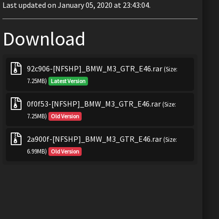
Last updated on January 05, 2020 at 23:43:04.
Download
92c906-[NFSHP]_BMW_M3_GTR_E46.rar
(Size:
7.25MB)
Latest Version
0f0f53-[NFSHP]_BMW_M3_GTR_E46.rar
(Size:
7.25MB)
Old Version
2a900f-[NFSHP]_BMW_M3_GTR_E46.rar
(Size:
6.99MB)
Old Version