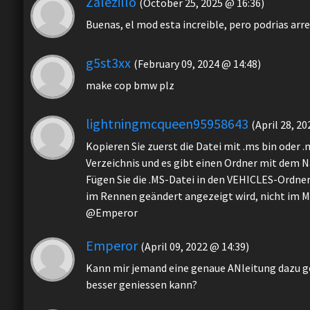
Zalezillo
(October 25, 2025 @ 16:36)
Buenas, el mod esta increible, pero podrias arreg
g5st3xx
(February 09, 2024 @ 14:48)
make cop bmw plz
lightningmcqueen95958643
(April 28, 20
Kopieren Sie zuerst die Datei mit .ms bin oder .
Verzeichnis und es gibt einen Ordner mit dem 
Fügen Sie die .MS-Datei in den VEHICLES-Ordner 
im Rennen geändert angezeigt wird, nicht im M
@Emperor
Emperor
(April 09, 2022 @ 14:39)
Kann mir jemand eine genaue ANleitung dazu geb
besser geniessen kann?