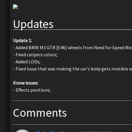
Updates
Update 1:
- Added BMW M3 GTR [E46] wheels from Need for Speed Mo
- Fixed calipers colors;
- Added LODs;
- Fixed issue that was making the car's body gets invisible w
Know issues:
- Effects positions;
Comments