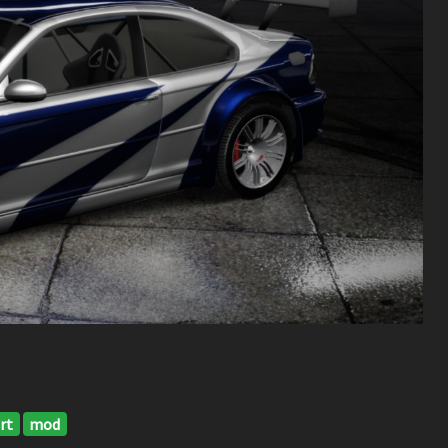
rt
mod