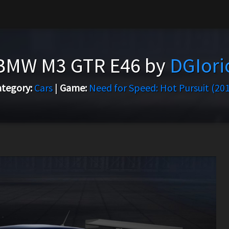
BMW M3 GTR E46 by
DGIori
tegory:
Cars
|
Game:
Need for Speed: Hot Pursuit (20