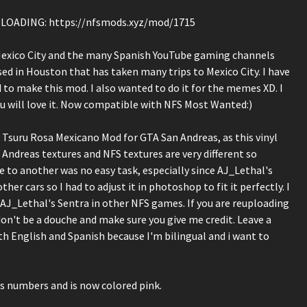
ADING: https://nfsmods.xyz/mod/1715
Mexico City and the many Spanish YouTube gaming channels
ised in Houston that has taken many trips to Mexico City. I have
ded to make this mod. I also wanted to do it for the memes XD. I
ou will love it. Now compatible with NFS Most Wanted:)
n Tsuru Rosa Mexicano Mod for GTA San Andreas, as this vinyl
Andreas textures and NFS textures are very different so
 to another was no easy task, especially since AJ_Lethal's
ther cars so I had to adjust it in photoshop to fit it perfectly. I
 AJ_Lethal's Sentra in other NFS games. If you are reuploading
don't be a douche and make sure you give me credit. Leave a
 English and Spanish because I'm bilingual and i want to
as numbers and is now colored pink.