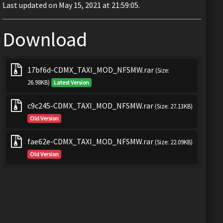
Last updated on May 15, 2021 at 21:59:05.
Download
17bf6d-CDMX_TAXI_MOD_NFSMW.rar
(Size:
26.98KB)
Latest Version
c9c245-CDMX_TAXI_MOD_NFSMW.rar
(Size: 27.13KB)
Old Version
fae62e-CDMX_TAXI_MOD_NFSMW.rar
(Size: 22.09KB)
Old Version