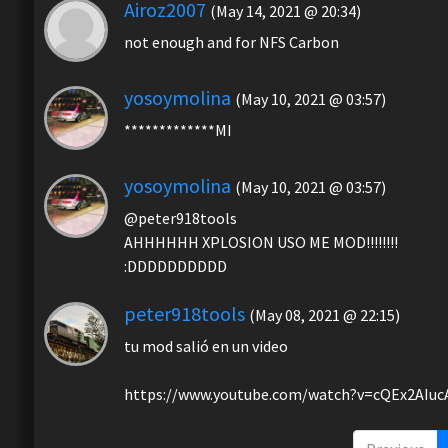
Airoz2007
(May 14, 2021 @ 20:34)
not enough and for NFS Carbon
yosoymolina
(May 10, 2021 @ 03:57)
*************MI
yosoymolina
(May 10, 2021 @ 03:57)
@peter918tools
AHHHHHH XPLOSION USO ME MOD!!!!!!!!
:DDDDDDDDDD
peter918tools
(May 08, 2021 @ 22:15)
tu mod salió en un video
https://www.youtube.com/watch?v=cQEx2AIuc