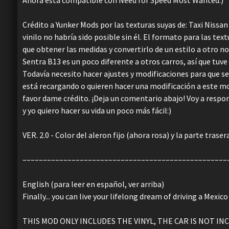
Crédito a Yunker Mods por las texturas suyas de: Taxi Niss
vinilo no habría sido posible sin él. El formato para las tex
que obtener las medidas y convertirlo de un estilo a otro n
Sentra B13 es un poco diferente a otros carros, así que tu
Todavía necesito hacer ajustes y modificaciones para que se
está recargando o quieren hacer una modificación a este mod
favor dame crédito. ¡Deja un comentario abajo! Voy a respo
y yo quiero hacer su vida un poco más fácil:)
VER. 2.0 - Color del aleron fijo (ahora rosa) y la parte trase
––––––––––––––––––––––––––––––––––––––––––––––––––
English (para leer en español, ver arriba)
Finally... you can live your lifelong dream of driving a Mexic
THIS MOD ONLY INCLUDES THE VINYL, THE CAR IS NOT I