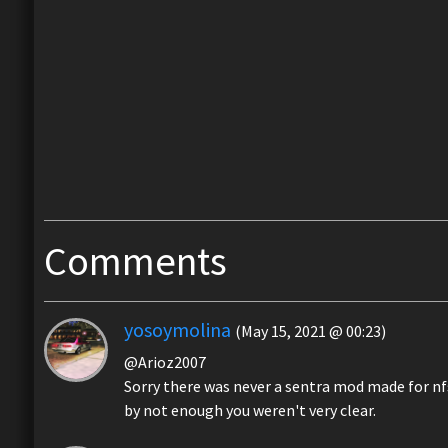
Comments
yosoymolina
(May 15, 2021 @ 00:23)
@Arioz2007
Sorry there was never a sentra mod made for nfs
by not enough you weren't very clear.