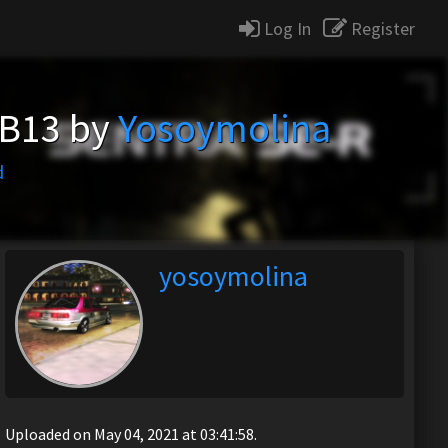
Log In
Register
B13 by
Yosoymolina
d
yosoymolina
Uploaded on May 04, 2021 at 03:41:58.