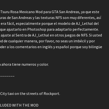
an Tsuru Rosa Mexicano Mod para GTA San Andreas, ya que este
turas de San Andreas y las texturas NFS son muy diferentes, así
o era fácil, especialmente porque el modelo de AJ_Lethal del
ve que ajustarlo en Photoshop para adaptarlo perfectamente.
 ajuste al Sentra de AJ_Lethal en otros juegos de NFS. Si usted
 de cualquier manera, por favor, no seas un imbécil y por
nder a los comentarios en inglés y español porque soy bilingüe
ra ahora tiene numeros y color.
––––––––
o City taxi on the streets of Rockport.
NCLUDED WITH THE MOD