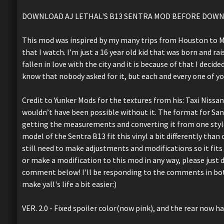
DOWNLOAD AJ LETHAL'S B13 SENTRA MOD BEFORE DOWNLO
This mod was inspired by my many trips from Houston to 
that I watch. I’m just a 16 year old kid that was born and ra
fallen in love with the city and it is because of that I deci
know that nobody asked for it, but each and every one of y
Credit to Yunker Mods for the textures from his: Taxi Nissa
wouldn’t have been possible without it. The format for San 
getting the measurements and converting it from one style
model of the Sentra B13 fit this vinyl a bit differently than o
still need to make adjustments and modifications so it fits
or make a modification to this mod in any way, please just 
comment below! I'll be responding to the comments in both
make yall's life a bit easier:)
VER. 2.0 - Fixed spoiler color(now pink), and the rear now h