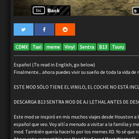
CDMX
Taxi
meme
Vinyl
Sentra
B13
Tsuru
Español (To read in English, go below)
Finalmente... ahora puedes vivir su sueño de toda la vida de
ESTE MOD SÓLO TIENE EL VINILO, EL COCHE NO ESTÁ INC
DESCARGA B13 SENTRA MOD DE AJ LETHAL ANTES DE DESC
Este mod se inspiró en mis muchos viajes desde Houston a 
español que veo. Voy allí a menudo a visitar a la familia y m
mod. También quería hacerlo por los memes XD. Yo sé que nad
Ahora esta compatible con Need for Speed Most Wanted:)