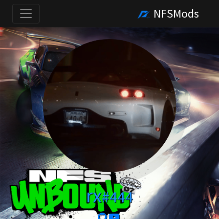
NFSMods
rx
#444