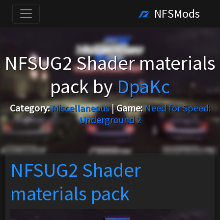
NFSMods
NFSUG2 Shader materials
pack by
DpaKc
Category:
Miscellaneous
|
Game:
Need for Speed:
Underground 2
NFSUG2 Shader
materials pack