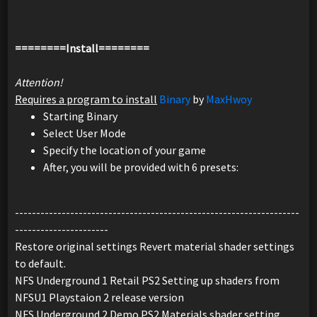
========Install========
Attention!
Requires a program to install
Binary
by
MaxHwoy
Starting Binary
Select User Mode
Specify the location of your game
After, you will be provided with 6 presets:
-------------------------------------------------------------------
----------------------
Restore original settings Revert material shader settings
to default.
NFS Underground 1 Retail PS2 Setting up shaders from
NFSU1 Playstaion 2 release version
NFS Underground 2 Demo PS2 Materials shader setting