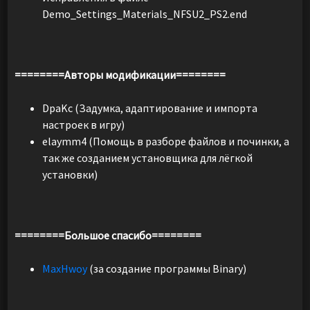
Demo_Settings_Materials_NFSU2_PS2.end
========Авторы модификации========
DpaKc (Задумка, адаптирование и импорта
настроек в игру)
elaymm4 (Помощь в разборе файлов и починки, а
так же созданием установщика для лёгкой
установки)
========Большое спасибо========
MaxHwoy
(за создание программы Binary)