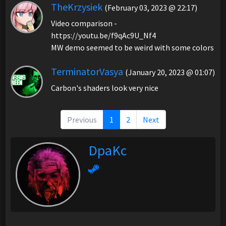
TheKrzysiek
(February 03, 2023 @ 22:17)
Video comparison -
https://youtu.be/f9qAc9U_Nf4
MW demo seemed to be weird with some colors
TerminatorVasya
(January 20, 2023 @ 01:07)
Carbon's shaders look very nice
Previous
1
2
Next
DpaKc