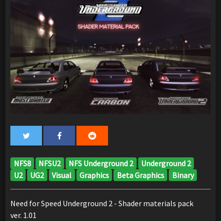
NFS8
NFSU2
NFS Underground 2
Underground 2
U2
UG2
Visual
Graphics
Beta Graphics
Binary
Need for Speed Underground 2 - Shader materials pack
ver. 1.01